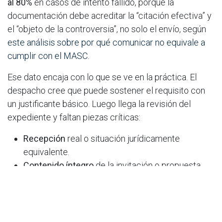
al 80%
en casos de intento fallido, porque la
documentación debe acreditar la “citación efectiva” y
el “objeto de la controversia”, no solo el envío, según
este análisis sobre por qué comunicar no equivale a
cumplir con el MASC
.
Ese dato encaja con lo que se ve en la práctica. El
despacho cree que puede sostener el requisito con
un justificante básico. Luego llega la revisión del
expediente y faltan piezas críticas:
Recepción
real o situación jurídicamente
equivalente.
Contenido íntegro
de la invitación o propuesta.
Identificación del conflicto
con suficiente
precisión.
Trazabilidad
de lo ocurrido después.