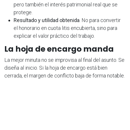
pero también el interés patrimonial real que se
protege.
Resultado y utilidad obtenida
. No para convertir
el honorario en cuota litis encubierta, sino para
explicar el valor práctico del trabajo.
La hoja de encargo manda
La mejor minuta no se improvisa al final del asunto. Se
diseña al inicio. Si la hoja de encargo está bien
cerrada, el margen de conflicto baja de forma notable.
Si está mal redactada, los criterios orientativos pasan
a ocupar un espacio que nunca debieron ocupar.
Consejo de despacho:
la hoja de encargo debe
describir qué incluye el presupuesto, qué no
incluye, cómo se facturan incidencias y qué
ocurre si el conflicto cambia de dimensión.