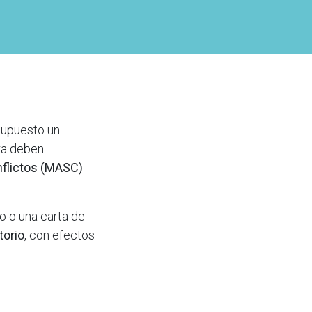
supuesto un
ra deben
nflictos (MASC)
to o una carta de
torio
, con efectos