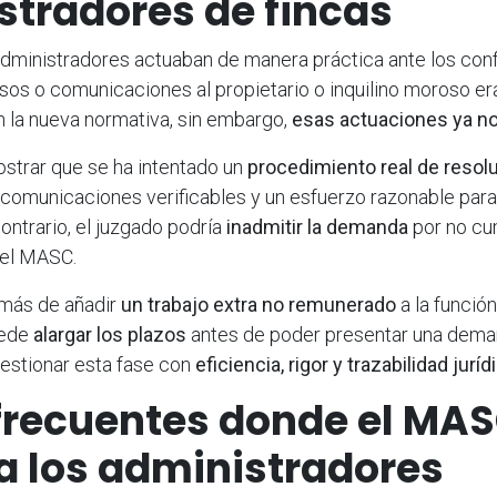
stradores de fincas
administradores actuaban de manera práctica ante los conf
isos o comunicaciones al propietario o inquilino moroso er
n la nueva normativa, sin embargo,
esas actuaciones ya n
strar que se ha intentado un
procedimiento real de resol
 comunicaciones verificables y un esfuerzo razonable para
contrario, el juzgado podría
inadmitir la demanda
por no cum
del MASC.
más de añadir
un trabajo extra no remunerado
a la función
uede
alargar los plazos
antes de poder presentar una deman
gestionar esta fase con
eficiencia, rigor y trazabilidad juríd
frecuentes donde el MA
a los administradores