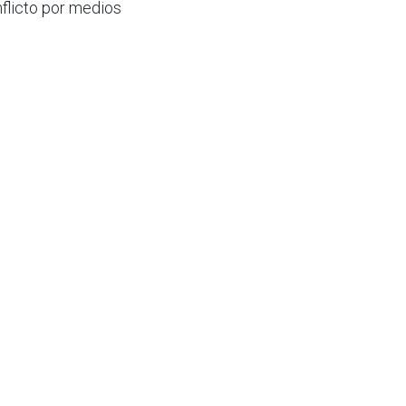
flicto por medios
va
, sino también
 motivo, cada vez
ado
.
 beneficio
rio o inquilino. En
ador pierden
 destinatario
intención seria