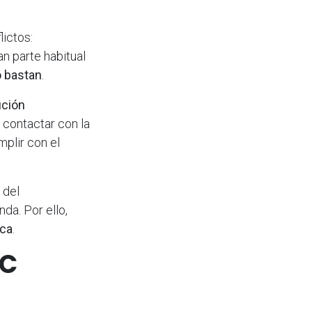
lictos:
an parte habitual
o bastan
.
ución
 contactar con la
plir con el
 del
da. Por ello,
ica
.
SC