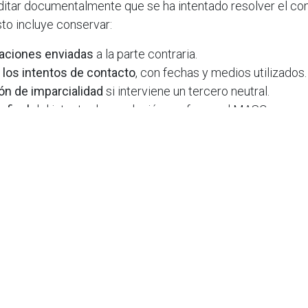
ditar documentalmente que se ha intentado resolver el con
sto incluye conservar:
aciones enviadas
a la parte contraria.
e los intentos de contacto
, con fechas y medios utilizados.
ón de imparcialidad
si interviene un tercero neutral.
 final
del intento de resolución conforme al MASC.
 ello internamente no solo supone
más carga administrati
r que puede comprometer la validez del proceso. Por este
res optan por
delegar esta fase en un tercero especializ
ermediario neutral como
CertiDEMANDA
aporta además un
la dinámica desgastada
entre el administrador y el propieta
s varios recordatorios, los mensajes del propio administr
 la comunicación proviene de un
tercero independiente
, el
nflicto ha entrado en una fase más formal y que existe una 