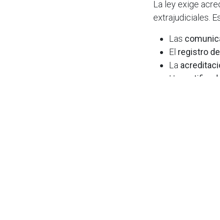
La ley exige acre
extrajudiciales. E
Las
comunic
El
registro d
La
acreditaci
Un
certificado
Cumplir con todo
un riesgo de erro
más administrado
Contar con un
int
adicional:
rompe 
muchos casos, tra
eficacia. Cuando
percibe que el co
de resolverlo.